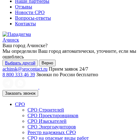
Наши партнеры
Отзывы
Новости СРО
Вопросы-ответы
Контакты
Ачинск
Ваш город
Ачинске
?
Мы определили Ваш город автоматически, уточните, если мы
ошиблись
Выбрать другой
Верно
achinsk@srocontact.ru
Прием заявок 24/7
8 800 333 46 39
Звонки по России бесплатно
Заказать звонок
СРО
СРО Строителей
СРО Проектировщиков
СРО Изыскателей
СРО Энергоаудиторов
Реестр надежных СРО
СРО на опасные виды работ