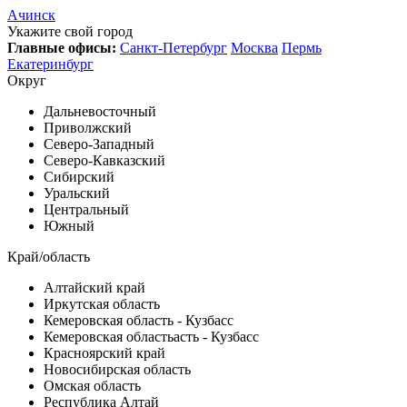
Ачинск
Укажите свой город
Главные офисы:
Санкт-Петербург
Москва
Пермь
Екатеринбург
Округ
Дальневосточный
Приволжский
Северо-Западный
Северо-Кавказский
Сибирский
Уральский
Центральный
Южный
Край/область
Алтайский край
Иркутская область
Кемеровская область - Кузбасс
Кемеровская областьасть - Кузбасс
Красноярский край
Новосибирская область
Омская область
Республика Алтай