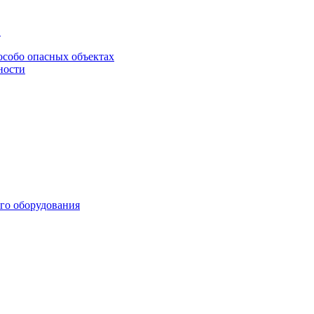
в
особо опасных объектах
ности
го оборудования