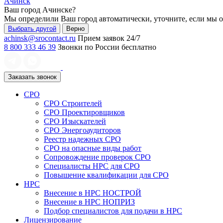
Ачинск
Ваш город
Ачинске
?
Мы определили Ваш город автоматически, уточните, если мы 
Выбрать другой
Верно
achinsk@srocontact.ru
Прием заявок 24/7
8 800 333 46 39
Звонки по России бесплатно
Заказать звонок
СРО
СРО Строителей
СРО Проектировщиков
СРО Изыскателей
СРО Энергоаудиторов
Реестр надежных СРО
СРО на опасные виды работ
Сопровождение проверок СРО
Специалисты НРС для СРО
Повышение квалификации для СРО
НРС
Внесение в НРС НОСТРОЙ
Внесение в НРС НОПРИЗ
Подбор специалистов для подачи в НРС
Лицензирование