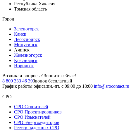
Республика Хакасия
Томская область
Город
Зеленогорск
Канск
Лесосибирск
Минусинск
Ачинск
Железногорск
Красноярск
Норильск
Возникли вопросы?
Звоните сейчас!
8 800 333 46 39
Звонок бесплатный
График работы офиса:
пн.-пт. с 09:00 до 18:00
info@srocontact.ru
СРО
СРО Строителей
СРО Проектировщиков
СРО Изыскателей
СРО Энергоаудиторов
Реестр надежных СРО