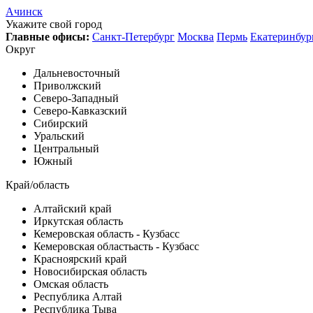
Ачинск
Укажите свой город
Главные офисы:
Санкт-Петербург
Москва
Пермь
Екатеринбур
Округ
Дальневосточный
Приволжский
Северо-Западный
Северо-Кавказский
Сибирский
Уральский
Центральный
Южный
Край/область
Алтайский край
Иркутская область
Кемеровская область - Кузбасс
Кемеровская областьасть - Кузбасс
Красноярский край
Новосибирская область
Омская область
Республика Алтай
Республика Тыва