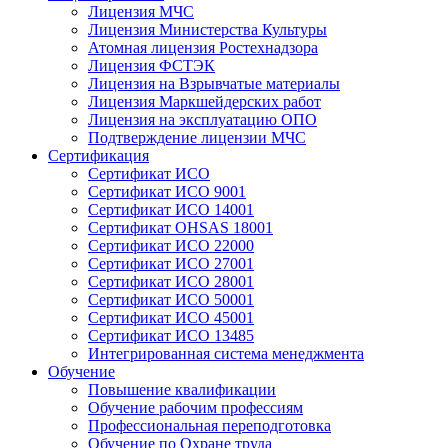
Лицензия МЧС
Лицензия Министерства Культуры
Атомная лицензия Ростехнадзора
Лицензия ФСТЭК
Лицензия на Взрывчатые материалы
Лицензия Маркшейдерских работ
Лицензия на эксплуатацию ОПО
Подтверждение лицензии МЧС
Сертификация
Сертификат ИСО
Сертификат ИСО 9001
Сертификат ИСО 14001
Сертификат OHSAS 18001
Сертификат ИСО 22000
Сертификат ИСО 27001
Сертификат ИСО 28001
Сертификат ИСО 50001
Сертификат ИСО 45001
Сертификат ИСО 13485
Интегрированная система менеджмента
Обучение
Повышение квалификации
Обучение рабочим профессиям
Профессиональная переподготовка
Обучение по Охране труда