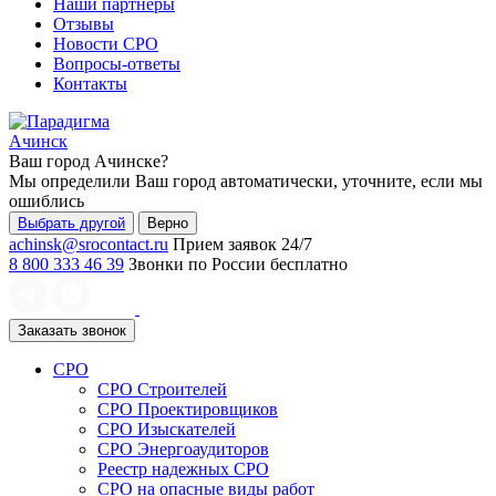
Наши партнеры
Отзывы
Новости СРО
Вопросы-ответы
Контакты
Ачинск
Ваш город
Ачинске
?
Мы определили Ваш город автоматически, уточните, если мы
ошиблись
Выбрать другой
Верно
achinsk@srocontact.ru
Прием заявок 24/7
8 800 333 46 39
Звонки по России бесплатно
Заказать звонок
СРО
СРО Строителей
СРО Проектировщиков
СРО Изыскателей
СРО Энергоаудиторов
Реестр надежных СРО
СРО на опасные виды работ