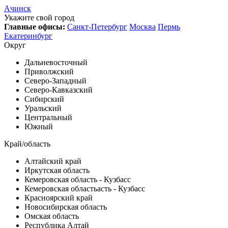
Ачинск
Укажите свой город
Главные офисы:
Санкт-Петербург
Москва
Пермь
Екатеринбург
Округ
Дальневосточный
Приволжский
Северо-Западный
Северо-Кавказский
Сибирский
Уральский
Центральный
Южный
Край/область
Алтайский край
Иркутская область
Кемеровская область - Кузбасс
Кемеровская областьасть - Кузбасс
Красноярский край
Новосибирская область
Омская область
Республика Алтай