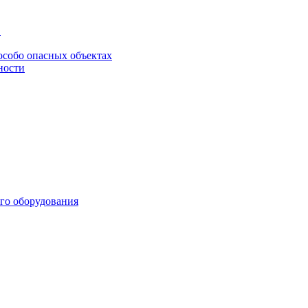
в
особо опасных объектах
ности
го оборудования