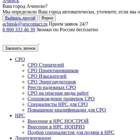
Ачинск
Ваш город
Ачинске
?
Мы определили Ваш город автоматически, уточните, если мы 
Выбрать другой
Верно
achinsk@srocontact.ru
Прием заявок 24/7
8 800 333 46 39
Звонки по России бесплатно
Заказать звонок
СРО
СРО Строителей
СРО Проектировщиков
СРО Изыскателей
СРО Энергоаудиторов
Реестр надежных СРО
СРО на опасные виды работ
Сопровождение проверок СРО
Специалисты НРС для СРО
Повышение квалификации для СРО
НРС
Внесение в НРС НОСТРОЙ
Внесение в НРС НОПРИЗ
Подбор специалистов для подачи в НРС
Лицензирование