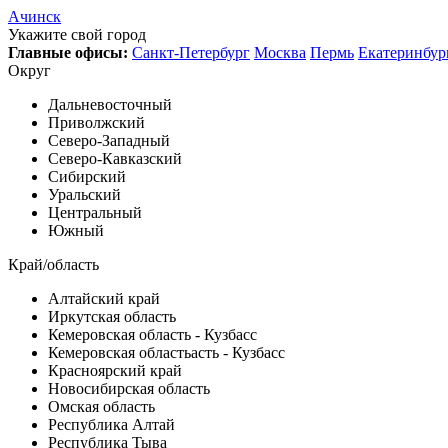
Ачинск
Укажите свой город
Главные офисы:
Санкт-Петербург
Москва
Пермь
Екатеринбур
Округ
Дальневосточный
Приволжский
Северо-Западный
Северо-Кавказский
Сибирский
Уральский
Центральный
Южный
Край/область
Алтайский край
Иркутская область
Кемеровская область - Кузбасс
Кемеровская областьасть - Кузбасс
Красноярский край
Новосибирская область
Омская область
Республика Алтай
Республика Тыва