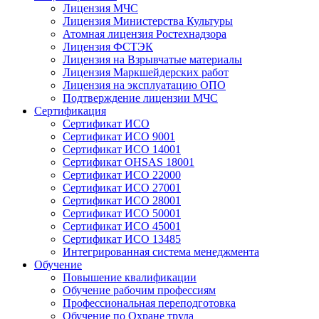
Лицензия МЧС
Лицензия Министерства Культуры
Атомная лицензия Ростехнадзора
Лицензия ФСТЭК
Лицензия на Взрывчатые материалы
Лицензия Маркшейдерских работ
Лицензия на эксплуатацию ОПО
Подтверждение лицензии МЧС
Сертификация
Сертификат ИСО
Сертификат ИСО 9001
Сертификат ИСО 14001
Сертификат OHSAS 18001
Сертификат ИСО 22000
Сертификат ИСО 27001
Сертификат ИСО 28001
Сертификат ИСО 50001
Сертификат ИСО 45001
Сертификат ИСО 13485
Интегрированная система менеджмента
Обучение
Повышение квалификации
Обучение рабочим профессиям
Профессиональная переподготовка
Обучение по Охране труда