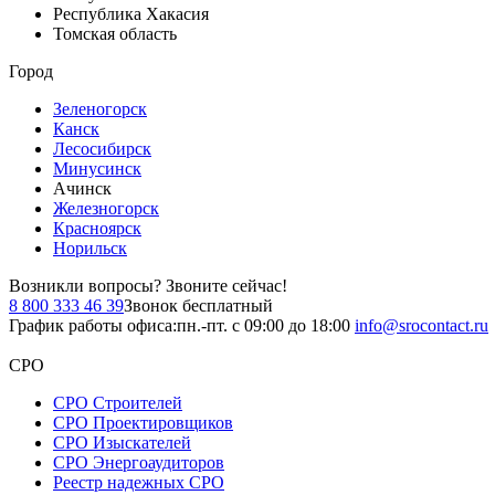
Республика Хакасия
Томская область
Город
Зеленогорск
Канск
Лесосибирск
Минусинск
Ачинск
Железногорск
Красноярск
Норильск
Возникли вопросы?
Звоните сейчас!
8 800 333 46 39
Звонок бесплатный
График работы офиса:
пн.-пт. с 09:00 до 18:00
info@srocontact.ru
СРО
СРО Строителей
СРО Проектировщиков
СРО Изыскателей
СРО Энергоаудиторов
Реестр надежных СРО