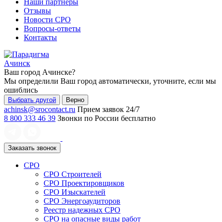
Наши партнеры
Отзывы
Новости СРО
Вопросы-ответы
Контакты
Ачинск
Ваш город
Ачинске
?
Мы определили Ваш город автоматически, уточните, если мы
ошиблись
Выбрать другой
Верно
achinsk@srocontact.ru
Прием заявок 24/7
8 800 333 46 39
Звонки по России бесплатно
Заказать звонок
СРО
СРО Строителей
СРО Проектировщиков
СРО Изыскателей
СРО Энергоаудиторов
Реестр надежных СРО
СРО на опасные виды работ