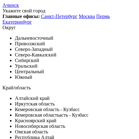
Ачинск
Укажите свой город
Главные офисы:
Санкт-Петербург
Москва
Пермь
Екатеринбург
Округ
Дальневосточный
Приволжский
Северо-Западный
Северо-Кавказский
Сибирский
Уральский
Центральный
Южный
Край/область
Алтайский край
Иркутская область
Кемеровская область - Кузбасс
Кемеровская областьасть - Кузбасс
Красноярский край
Новосибирская область
Омская область
Республика Алтай