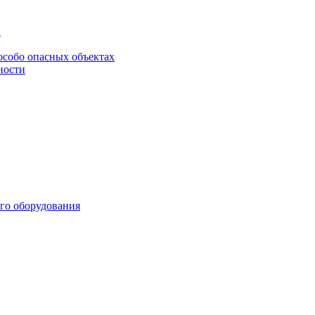
в
особо опасных объектах
ности
го оборудования