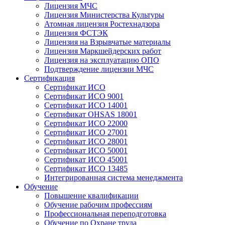
Лицензия МЧС
Лицензия Министерства Культуры
Атомная лицензия Ростехнадзора
Лицензия ФСТЭК
Лицензия на Взрывчатые материалы
Лицензия Маркшейдерских работ
Лицензия на эксплуатацию ОПО
Подтверждение лицензии МЧС
Сертификация
Сертификат ИСО
Сертификат ИСО 9001
Сертификат ИСО 14001
Сертификат OHSAS 18001
Сертификат ИСО 22000
Сертификат ИСО 27001
Сертификат ИСО 28001
Сертификат ИСО 50001
Сертификат ИСО 45001
Сертификат ИСО 13485
Интегрированная система менеджмента
Обучение
Повышение квалификации
Обучение рабочим профессиям
Профессиональная переподготовка
Обучение по Охране труда