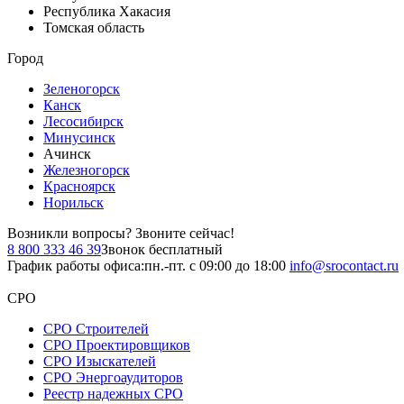
Республика Хакасия
Томская область
Город
Зеленогорск
Канск
Лесосибирск
Минусинск
Ачинск
Железногорск
Красноярск
Норильск
Возникли вопросы?
Звоните сейчас!
8 800 333 46 39
Звонок бесплатный
График работы офиса:
пн.-пт. с 09:00 до 18:00
info@srocontact.ru
СРО
СРО Строителей
СРО Проектировщиков
СРО Изыскателей
СРО Энергоаудиторов
Реестр надежных СРО