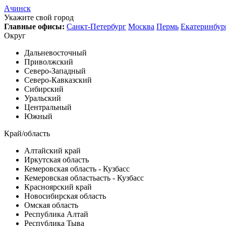
Ачинск
Укажите свой город
Главные офисы:
Санкт-Петербург
Москва
Пермь
Екатеринбур
Округ
Дальневосточный
Приволжский
Северо-Западный
Северо-Кавказский
Сибирский
Уральский
Центральный
Южный
Край/область
Алтайский край
Иркутская область
Кемеровская область - Кузбасс
Кемеровская областьасть - Кузбасс
Красноярский край
Новосибирская область
Омская область
Республика Алтай
Республика Тыва