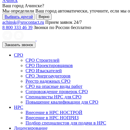
Ачинск
Ваш город
Ачинске
?
Мы определили Ваш город автоматически, уточните, если мы 
Выбрать другой
Верно
achinsk@srocontact.ru
Прием заявок 24/7
8 800 333 46 39
Звонки по России бесплатно
Заказать звонок
СРО
СРО Строителей
СРО Проектировщиков
СРО Изыскателей
СРО Энергоаудиторов
Реестр надежных СРО
СРО на опасные виды работ
Сопровождение проверок СРО
Специалисты НРС для СРО
Повышение квалификации для СРО
НРС
Внесение в НРС НОСТРОЙ
Внесение в НРС НОПРИЗ
Подбор специалистов для подачи в НРС
Лицензирование