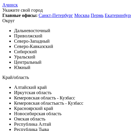
Ачинск
Укажите свой город
Главные офисы:
Санкт-Петербург
Москва
Пермь
Екатеринбур
Округ
Дальневосточный
Приволжский
Северо-Западный
Северо-Кавказский
Сибирский
Уральский
Центральный
Южный
Край/область
Алтайский край
Иркутская область
Кемеровская область - Кузбасс
Кемеровская областьасть - Кузбасс
Красноярский край
Новосибирская область
Омская область
Республика Алтай
Республика Тыва