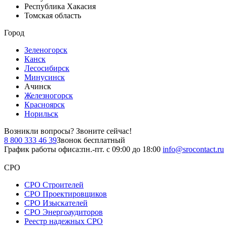
Республика Хакасия
Томская область
Город
Зеленогорск
Канск
Лесосибирск
Минусинск
Ачинск
Железногорск
Красноярск
Норильск
Возникли вопросы?
Звоните сейчас!
8 800 333 46 39
Звонок бесплатный
График работы офиса:
пн.-пт. с 09:00 до 18:00
info@srocontact.ru
СРО
СРО Строителей
СРО Проектировщиков
СРО Изыскателей
СРО Энергоаудиторов
Реестр надежных СРО