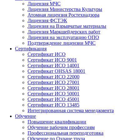
Лицензия МЧС
Лицензия Министерства Культуры
Атомная лицензия Ростехнадзора
Лицензия ФСТЭК
Лицензия на Взрывчатые материалы
Лицензия Маркшейдерских работ
Лицензия на эксплуатацию ОПО
Подтверждение лицензии МЧС
Сертификация
Сертификат ИСО
Сертификат ИСО 9001
Сертификат ИСО 14001
Сертификат OHSAS 18001
Сертификат ИСО 22000
Сертификат ИСО 27001
Сертификат ИСО 28001
Сертификат ИСО 50001
Сертификат ИСО 45001
Сертификат ИСО 13485
Интегрированная система менеджмента
Обучение
Повышение квалификации
Обучение рабочим профессиям
Профессиональная переподготовка
Обучение по Охране труда