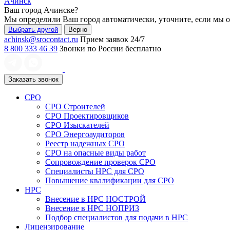
Ачинск
Ваш город
Ачинске
?
Мы определили Ваш город автоматически, уточните, если мы 
Выбрать другой
Верно
achinsk@srocontact.ru
Прием заявок 24/7
8 800 333 46 39
Звонки по России бесплатно
Заказать звонок
СРО
СРО Строителей
СРО Проектировщиков
СРО Изыскателей
СРО Энергоаудиторов
Реестр надежных СРО
СРО на опасные виды работ
Сопровождение проверок СРО
Специалисты НРС для СРО
Повышение квалификации для СРО
НРС
Внесение в НРС НОСТРОЙ
Внесение в НРС НОПРИЗ
Подбор специалистов для подачи в НРС
Лицензирование