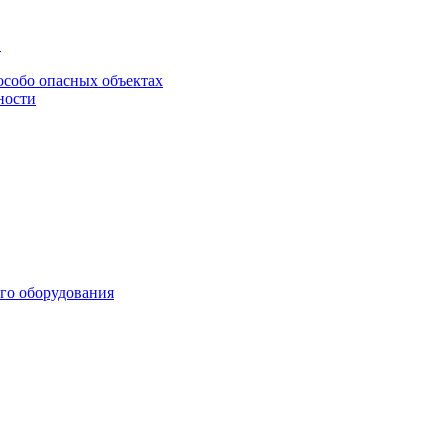
в
особо опасных объектах
ности
го оборудования