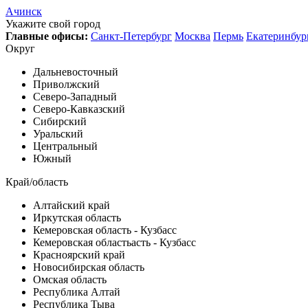
Ачинск
Укажите свой город
Главные офисы:
Санкт-Петербург
Москва
Пермь
Екатеринбур
Округ
Дальневосточный
Приволжский
Северо-Западный
Северо-Кавказский
Сибирский
Уральский
Центральный
Южный
Край/область
Алтайский край
Иркутская область
Кемеровская область - Кузбасс
Кемеровская областьасть - Кузбасс
Красноярский край
Новосибирская область
Омская область
Республика Алтай
Республика Тыва