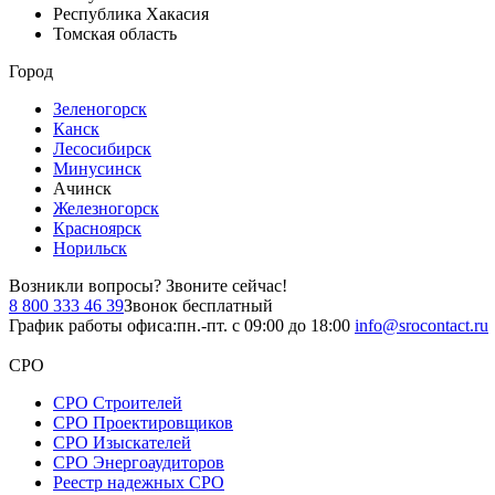
Республика Хакасия
Томская область
Город
Зеленогорск
Канск
Лесосибирск
Минусинск
Ачинск
Железногорск
Красноярск
Норильск
Возникли вопросы?
Звоните сейчас!
8 800 333 46 39
Звонок бесплатный
График работы офиса:
пн.-пт. с 09:00 до 18:00
info@srocontact.ru
СРО
СРО Строителей
СРО Проектировщиков
СРО Изыскателей
СРО Энергоаудиторов
Реестр надежных СРО