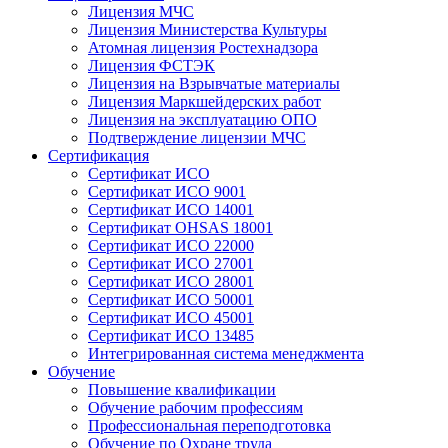
Лицензия МЧС
Лицензия Министерства Культуры
Атомная лицензия Ростехнадзора
Лицензия ФСТЭК
Лицензия на Взрывчатые материалы
Лицензия Маркшейдерских работ
Лицензия на эксплуатацию ОПО
Подтверждение лицензии МЧС
Сертификация
Сертификат ИСО
Сертификат ИСО 9001
Сертификат ИСО 14001
Сертификат OHSAS 18001
Сертификат ИСО 22000
Сертификат ИСО 27001
Сертификат ИСО 28001
Сертификат ИСО 50001
Сертификат ИСО 45001
Сертификат ИСО 13485
Интегрированная система менеджмента
Обучение
Повышение квалификации
Обучение рабочим профессиям
Профессиональная переподготовка
Обучение по Охране труда