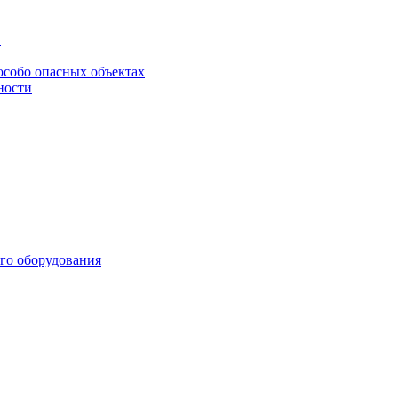
в
особо опасных объектах
ности
го оборудования