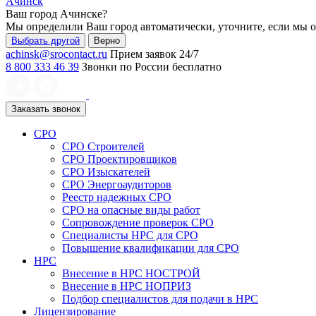
Ачинск
Ваш город
Ачинске
?
Мы определили Ваш город автоматически, уточните, если мы 
Выбрать другой
Верно
achinsk@srocontact.ru
Прием заявок 24/7
8 800 333 46 39
Звонки по России бесплатно
Заказать звонок
СРО
СРО Строителей
СРО Проектировщиков
СРО Изыскателей
СРО Энергоаудиторов
Реестр надежных СРО
СРО на опасные виды работ
Сопровождение проверок СРО
Специалисты НРС для СРО
Повышение квалификации для СРО
НРС
Внесение в НРС НОСТРОЙ
Внесение в НРС НОПРИЗ
Подбор специалистов для подачи в НРС
Лицензирование