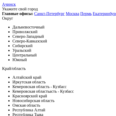
Ачинск
Укажите свой город
Главные офисы:
Санкт-Петербург
Москва
Пермь
Екатеринбур
Округ
Дальневосточный
Приволжский
Северо-Западный
Северо-Кавказский
Сибирский
Уральский
Центральный
Южный
Край/область
Алтайский край
Иркутская область
Кемеровская область - Кузбасс
Кемеровская областьасть - Кузбасс
Красноярский край
Новосибирская область
Омская область
Республика Алтай
Республика Тыва