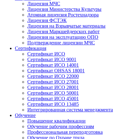
Лицензия МЧС
Лицензия Министерства Культуры
Атомная лицензия Ростехнадзора
Лицензия ФСТЭК
Лицензия на Взрывчатые материалы
Лицензия Маркшейдерских работ
Лицензия на эксплуатацию ОПО
Подтверждение лицензии МЧС
Сертификация
Сертификат ИСО
Сертификат ИСО 9001
Сертификат ИСО 14001
Сертификат OHSAS 18001
Сертификат ИСО 22000
Сертификат ИСО 27001
Сертификат ИСО 28001
Сертификат ИСО 50001
Сертификат ИСО 45001
Сертификат ИСО 13485
Интегрированная система менеджмента
Обучение
Повышение квалификации
Обучение рабочим профессиям
Профессиональная переподготовка
Обучение по Охране труда