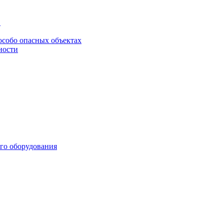
в
особо опасных объектах
ности
го оборудования