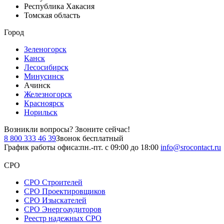
Республика Хакасия
Томская область
Город
Зеленогорск
Канск
Лесосибирск
Минусинск
Ачинск
Железногорск
Красноярск
Норильск
Возникли вопросы?
Звоните сейчас!
8 800 333 46 39
Звонок бесплатный
График работы офиса:
пн.-пт. с 09:00 до 18:00
info@srocontact.ru
СРО
СРО Строителей
СРО Проектировщиков
СРО Изыскателей
СРО Энергоаудиторов
Реестр надежных СРО