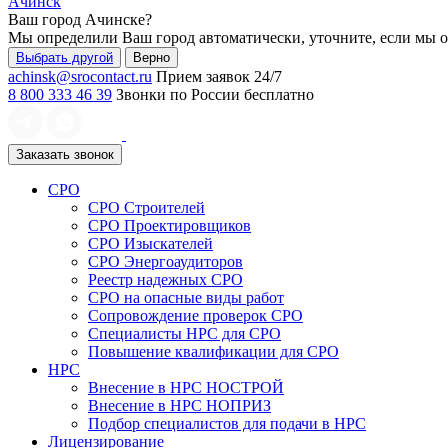
Ачинск
Ваш город
Ачинске
?
Мы определили Ваш город автоматически, уточните, если мы 
Выбрать другой
Верно
achinsk@srocontact.ru
Прием заявок 24/7
8 800 333 46 39
Звонки по России бесплатно
Заказать звонок
СРО
СРО Строителей
СРО Проектировщиков
СРО Изыскателей
СРО Энергоаудиторов
Реестр надежных СРО
СРО на опасные виды работ
Сопровождение проверок СРО
Специалисты НРС для СРО
Повышение квалификации для СРО
НРС
Внесение в НРС НОСТРОЙ
Внесение в НРС НОПРИЗ
Подбор специалистов для подачи в НРС
Лицензирование