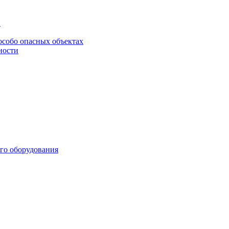
в
особо опасных объектах
ности
го оборудования