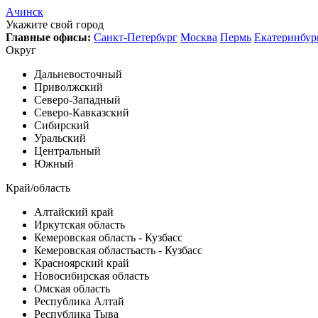
Ачинск
Укажите свой город
Главные офисы:
Санкт-Петербург
Москва
Пермь
Екатеринбур
Округ
Дальневосточный
Приволжский
Северо-Западный
Северо-Кавказский
Сибирский
Уральский
Центральный
Южный
Край/область
Алтайский край
Иркутская область
Кемеровская область - Кузбасс
Кемеровская областьасть - Кузбасс
Красноярский край
Новосибирская область
Омская область
Республика Алтай
Республика Тыва