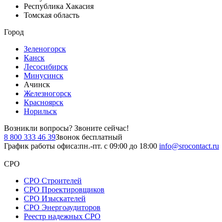
Республика Хакасия
Томская область
Город
Зеленогорск
Канск
Лесосибирск
Минусинск
Ачинск
Железногорск
Красноярск
Норильск
Возникли вопросы?
Звоните сейчас!
8 800 333 46 39
Звонок бесплатный
График работы офиса:
пн.-пт. с 09:00 до 18:00
info@srocontact.ru
СРО
СРО Строителей
СРО Проектировщиков
СРО Изыскателей
СРО Энергоаудиторов
Реестр надежных СРО