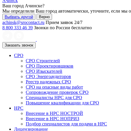
Ачинск
Ваш город
Ачинске
?
Мы определили Ваш город автоматически, уточните, если мы 
Выбрать другой
Верно
achinsk@srocontact.ru
Прием заявок 24/7
8 800 333 46 39
Звонки по России бесплатно
Заказать звонок
СРО
СРО Строителей
СРО Проектировщиков
СРО Изыскателей
СРО Энергоаудиторов
Реестр надежных СРО
СРО на опасные виды работ
Сопровождение проверок СРО
Специалисты НРС для СРО
Повышение квалификации для СРО
НРС
Внесение в НРС НОСТРОЙ
Внесение в НРС НОПРИЗ
Подбор специалистов для подачи в НРС
Лицензирование