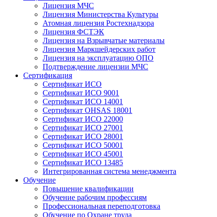
Лицензия МЧС
Лицензия Министерства Культуры
Атомная лицензия Ростехнадзора
Лицензия ФСТЭК
Лицензия на Взрывчатые материалы
Лицензия Маркшейдерских работ
Лицензия на эксплуатацию ОПО
Подтверждение лицензии МЧС
Сертификация
Сертификат ИСО
Сертификат ИСО 9001
Сертификат ИСО 14001
Сертификат OHSAS 18001
Сертификат ИСО 22000
Сертификат ИСО 27001
Сертификат ИСО 28001
Сертификат ИСО 50001
Сертификат ИСО 45001
Сертификат ИСО 13485
Интегрированная система менеджмента
Обучение
Повышение квалификации
Обучение рабочим профессиям
Профессиональная переподготовка
Обучение по Охране труда