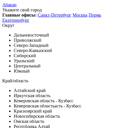
Абакан
Укажите свой город
Главные офисы:
Санкт-Петербург
Москва
Пермь
Екатеринбург
Округ
Дальневосточный
Приволжский
Северо-Западный
Северо-Кавказский
Сибирский
Уральский
Центральный
Южный
Край/область
Алтайский край
Иркутская область
Кемеровская область - Кузбасс
Кемеровская областьасть - Кузбасс
Красноярский край
Новосибирская область
Омская область
Республика Алтай