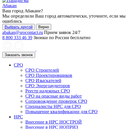
Абакан
Ваш город
Абакане
?
Мы определили Ваш город автоматически, уточните, если мы
ошиблись
Выбрать другой
Верно
abakan@srocontact.ru
Прием заявок 24/7
8 800 333 46 39
Звонки по России бесплатно
Заказать звонок
СРО
СРО Строителей
СРО Проектировщиков
СРО Изыскателей
СРО Энергоаудиторов
Реестр надежных СРО
СРО на опасные виды работ
Сопровождение проверок СРО
Специалисты НРС для СРО
Повышение квалификации для СРО
НРС
Внесение в НРС НОСТРОЙ
Внесение в НРС НОПРИЗ