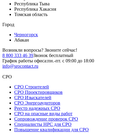
Республика Тыва
Республика Хакасия
Томская область
Город
Черногорск
Абакан
Возникли вопросы?
Звоните сейчас!
8 800 333 46 39
Звонок бесплатный
График работы офиса:
пн.-пт. с 09:00 до 18:00
info@srocontact.ru
СРО
СРО Строителей
СРО Проектировщиков
СРО Изыскателей
СРО Энергоаудиторов
Реестр надежных СРО
СРО на опасные виды работ
Сопровождение проверок СРО
Специалисты НРС для СРО
Повышение квалификации для СРО