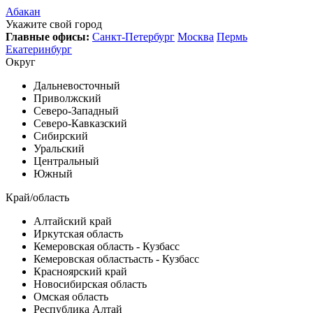
Абакан
Укажите свой город
Главные офисы:
Санкт-Петербург
Москва
Пермь
Екатеринбург
Округ
Дальневосточный
Приволжский
Северо-Западный
Северо-Кавказский
Сибирский
Уральский
Центральный
Южный
Край/область
Алтайский край
Иркутская область
Кемеровская область - Кузбасс
Кемеровская областьасть - Кузбасс
Красноярский край
Новосибирская область
Омская область
Республика Алтай