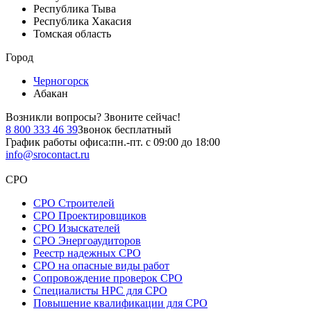
Республика Тыва
Республика Хакасия
Томская область
Город
Черногорск
Абакан
Возникли вопросы?
Звоните сейчас!
8 800 333 46 39
Звонок бесплатный
График работы офиса:
пн.-пт. с 09:00 до 18:00
info@srocontact.ru
СРО
СРО Строителей
СРО Проектировщиков
СРО Изыскателей
СРО Энергоаудиторов
Реестр надежных СРО
СРО на опасные виды работ
Сопровождение проверок СРО
Специалисты НРС для СРО
Повышение квалификации для СРО