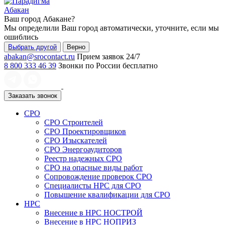
Абакан
Ваш город
Абакане
?
Мы определили Ваш город автоматически, уточните, если мы
ошиблись
Выбрать другой
Верно
abakan@srocontact.ru
Прием заявок 24/7
8 800 333 46 39
Звонки по России бесплатно
Заказать звонок
СРО
СРО Строителей
СРО Проектировщиков
СРО Изыскателей
СРО Энергоаудиторов
Реестр надежных СРО
СРО на опасные виды работ
Сопровождение проверок СРО
Специалисты НРС для СРО
Повышение квалификации для СРО
НРС
Внесение в НРС НОСТРОЙ
Внесение в НРС НОПРИЗ