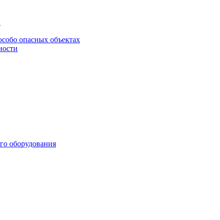
в
особо опасных объектах
ности
го оборудования