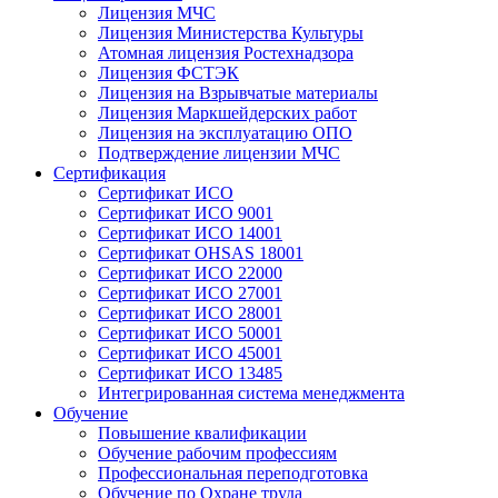
Лицензия МЧС
Лицензия Министерства Культуры
Атомная лицензия Ростехнадзора
Лицензия ФСТЭК
Лицензия на Взрывчатые материалы
Лицензия Маркшейдерских работ
Лицензия на эксплуатацию ОПО
Подтверждение лицензии МЧС
Сертификация
Сертификат ИСО
Сертификат ИСО 9001
Сертификат ИСО 14001
Сертификат OHSAS 18001
Сертификат ИСО 22000
Сертификат ИСО 27001
Сертификат ИСО 28001
Сертификат ИСО 50001
Сертификат ИСО 45001
Сертификат ИСО 13485
Интегрированная система менеджмента
Обучение
Повышение квалификации
Обучение рабочим профессиям
Профессиональная переподготовка
Обучение по Охране труда