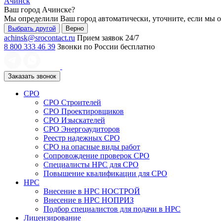
Ачинск
Ваш город
Ачинске
?
Мы определили Ваш город автоматически, уточните, если мы 
Выбрать другой
Верно
achinsk@srocontact.ru
Прием заявок 24/7
8 800 333 46 39
Звонки по России бесплатно
Заказать звонок
СРО
СРО Строителей
СРО Проектировщиков
СРО Изыскателей
СРО Энергоаудиторов
Реестр надежных СРО
СРО на опасные виды работ
Сопровождение проверок СРО
Специалисты НРС для СРО
Повышение квалификации для СРО
НРС
Внесение в НРС НОСТРОЙ
Внесение в НРС НОПРИЗ
Подбор специалистов для подачи в НРС
Лицензирование