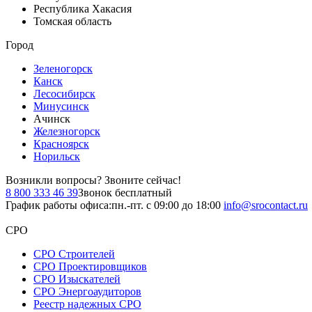
Республика Хакасия
Томская область
Город
Зеленогорск
Канск
Лесосибирск
Минусинск
Ачинск
Железногорск
Красноярск
Норильск
Возникли вопросы?
Звоните сейчас!
8 800 333 46 39
Звонок бесплатный
График работы офиса:
пн.-пт. с 09:00 до 18:00
info@srocontact.ru
СРО
СРО Строителей
СРО Проектировщиков
СРО Изыскателей
СРО Энергоаудиторов
Реестр надежных СРО