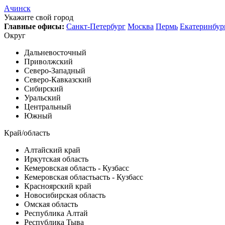
Ачинск
Укажите свой город
Главные офисы:
Санкт-Петербург
Москва
Пермь
Екатеринбур
Округ
Дальневосточный
Приволжский
Северо-Западный
Северо-Кавказский
Сибирский
Уральский
Центральный
Южный
Край/область
Алтайский край
Иркутская область
Кемеровская область - Кузбасс
Кемеровская областьасть - Кузбасс
Красноярский край
Новосибирская область
Омская область
Республика Алтай
Республика Тыва