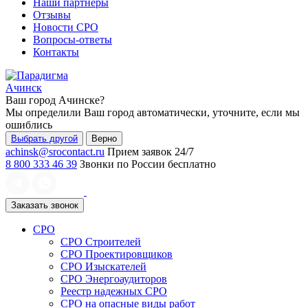
Наши партнеры
Отзывы
Новости СРО
Вопросы-ответы
Контакты
Ачинск
Ваш город
Ачинске
?
Мы определили Ваш город автоматически, уточните, если мы
ошиблись
Выбрать другой
Верно
achinsk@srocontact.ru
Прием заявок 24/7
8 800 333 46 39
Звонки по России бесплатно
Заказать звонок
СРО
СРО Строителей
СРО Проектировщиков
СРО Изыскателей
СРО Энергоаудиторов
Реестр надежных СРО
СРО на опасные виды работ