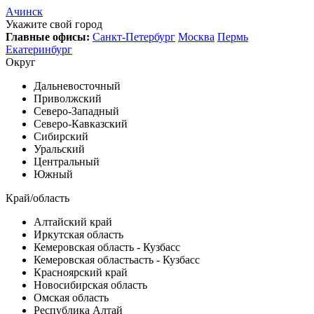
Ачинск
Укажите свой город
Главные офисы:
Санкт-Петербург
Москва
Пермь
Екатеринбург
Округ
Дальневосточный
Приволжский
Северо-Западный
Северо-Кавказский
Сибирский
Уральский
Центральный
Южный
Край/область
Алтайский край
Иркутская область
Кемеровская область - Кузбасс
Кемеровская областьасть - Кузбасс
Красноярский край
Новосибирская область
Омская область
Республика Алтай