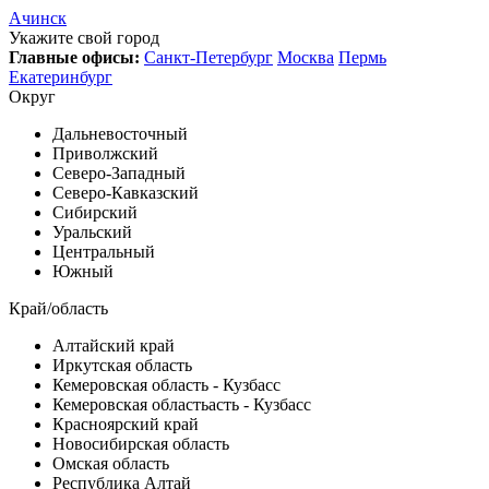
Ачинск
Укажите свой город
Главные офисы:
Санкт-Петербург
Москва
Пермь
Екатеринбург
Округ
Дальневосточный
Приволжский
Северо-Западный
Северо-Кавказский
Сибирский
Уральский
Центральный
Южный
Край/область
Алтайский край
Иркутская область
Кемеровская область - Кузбасс
Кемеровская областьасть - Кузбасс
Красноярский край
Новосибирская область
Омская область
Республика Алтай