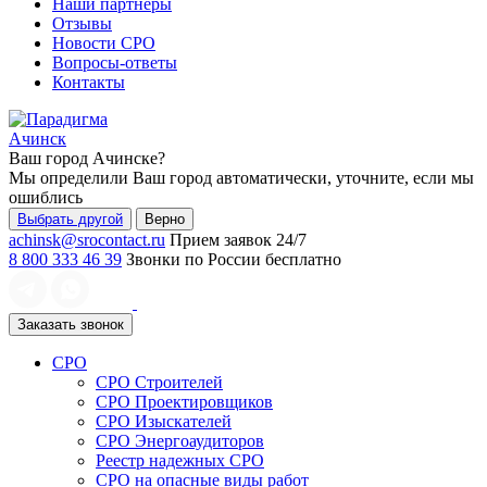
Наши партнеры
Отзывы
Новости СРО
Вопросы-ответы
Контакты
Ачинск
Ваш город
Ачинске
?
Мы определили Ваш город автоматически, уточните, если мы
ошиблись
Выбрать другой
Верно
achinsk@srocontact.ru
Прием заявок 24/7
8 800 333 46 39
Звонки по России бесплатно
Заказать звонок
СРО
СРО Строителей
СРО Проектировщиков
СРО Изыскателей
СРО Энергоаудиторов
Реестр надежных СРО
СРО на опасные виды работ