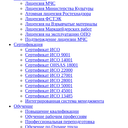
Лицензия МЧС
Лицензия Министерства Культуры
Атомная лицензия Ростехнадзора
Лицензия ФСТЭК
Лицензия на Взрывчатые материалы
Лицензия Маркшейдерских работ
Лицензия на эксплуатацию ОПО
Подтверждение лицензии МЧС
Сертификация
Сертификат ИСО
Сертификат ИСО 9001
Сертификат ИСО 14001
Сертификат OHSAS 18001
Сертификат ИСО 22000
Сертификат ИСО 27001
Сертификат ИСО 28001
Сертификат ИСО 50001
Сертификат ИСО 45001
Сертификат ИСО 13485
Интегрированная система менеджмента
Обучение
Повышение квалификации
Обучение рабочим профессиям
Профессиональная переподготовка
Обучение по Охране труда