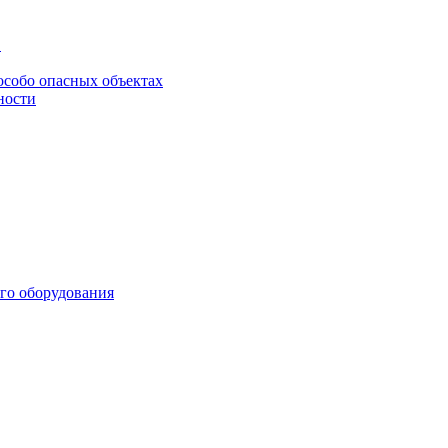
в
особо опасных объектах
ности
го оборудования