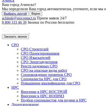
Ачинск
Ваш город
Ачинске
?
Мы определили Ваш город автоматически, уточните, если мы 
Выбрать другой
Верно
achinsk@srocontact.ru
Прием заявок 24/7
8 800 333 46 39
Звонки по России бесплатно
Заказать звонок
СРО
СРО Строителей
СРО Проектировщиков
СРО Изыскателей
СРО Энергоаудиторов
Реестр надежных СРО
СРО на опасные виды работ
Сопровождение проверок СРО
Специалисты НРС для СРО
Повышение квалификации для СРО
НРС
Внесение в НРС НОСТРОЙ
Внесение в НРС НОПРИЗ
Подбор специалистов для подачи в НРС
Лицензирование