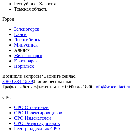
Республика Хакасия
Томская область
Город
Зеленогорск
Канск
Лесосибирск
Минусинск
Ачинск
Железногорск
Красноярск
Норильск
Возникли вопросы?
Звоните сейчас!
8 800 333 46 39
Звонок бесплатный
График работы офиса:
пн.-пт. с 09:00 до 18:00
info@srocontact.ru
СРО
СРО Строителей
СРО Проектировщиков
СРО Изыскателей
СРО Энергоаудиторов
Реестр надежных СРО