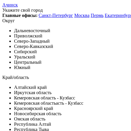
Ачинск
Укажите свой город
Главные офисы:
Санкт-Петербург
Москва
Пермь
Екатеринбур
Округ
Дальневосточный
Приволжский
Северо-Западный
Северо-Кавказский
Сибирский
Уральский
Центральный
Южный
Край/область
Алтайский край
Иркутская область
Кемеровская область - Кузбасс
Кемеровская областьасть - Кузбасс
Красноярский край
Новосибирская область
Омская область
Республика Алтай
Республика Тыва