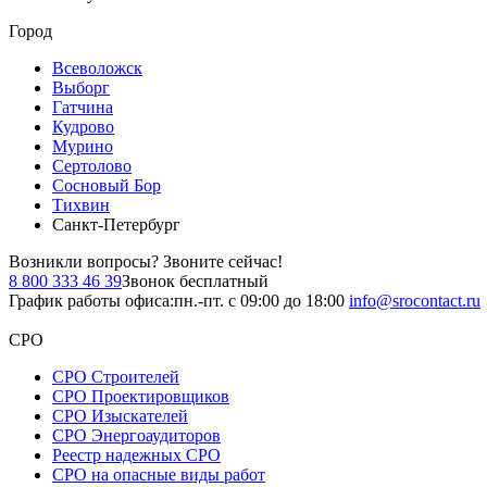
Город
Всеволожск
Выборг
Гатчина
Кудрово
Мурино
Сертолово
Сосновый Бор
Тихвин
Санкт-Петербург
Возникли вопросы?
Звоните сейчас!
8 800 333 46 39
Звонок бесплатный
График работы офиса:
пн.-пт. с 09:00 до 18:00
info@srocontact.ru
СРО
СРО Строителей
СРО Проектировщиков
СРО Изыскателей
СРО Энергоаудиторов
Реестр надежных СРО
СРО на опасные виды работ