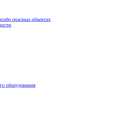
в
особо опасных объектах
ности
го оборудования