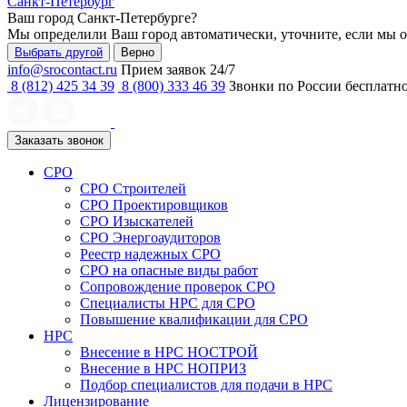
Санкт-Петербург
Ваш город
Санкт-Петербурге
?
Мы определили Ваш город автоматически, уточните, если мы 
Выбрать другой
Верно
info@srocontact.ru
Прием заявок 24/7
8 (812) 425 34 39
8 (800) 333 46 39
Звонки по России бесплатн
Заказать звонок
СРО
СРО Строителей
СРО Проектировщиков
СРО Изыскателей
СРО Энергоаудиторов
Реестр надежных СРО
СРО на опасные виды работ
Сопровождение проверок СРО
Специалисты НРС для СРО
Повышение квалификации для СРО
НРС
Внесение в НРС НОСТРОЙ
Внесение в НРС НОПРИЗ
Подбор специалистов для подачи в НРС
Лицензирование