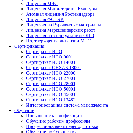
Лицензия МЧС
Лицензия Министерства Культуры
Атомная лицензия Ростехнадзора
Лицензия ФСТЭК
Лицензия на Взрывчатые материалы
Лицензия Маркшейдерских работ
Лицензия на эксплуатацию ОПО
Подтверждение лицензии МЧС
Сертификация
Сертификат ИСО
Сертификат ИСО 9001
Сертификат ИСО 14001
Сертификат OHSAS 18001
Сертификат ИСО 22000
Сертификат ИСО 27001
Сертификат ИСО 28001
Сертификат ИСО 50001
Сертификат ИСО 45001
Сертификат ИСО 13485
Интегрированная система менеджмента
Обучение
Повышение квалификации
Обучение рабочим профессиям
Профессиональная переподготовка
Обучение по Охране труда