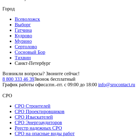
Город
Всеволожск
Выборг
Гатчина
Кудрово
Мурино
Сертолово
Сосновый Бор
Тихвин
Санкт-Петербург
Возникли вопросы?
Звоните сейчас!
8 800 333 46 39
Звонок бесплатный
График работы офиса:
пн.-пт. с 09:00 до 18:00
info@srocontact.ru
СРО
СРО Строителей
СРО Проектировщиков
СРО Изыскателей
СРО Энергоаудиторов
Реестр надежных СРО
СРО на опасные виды работ