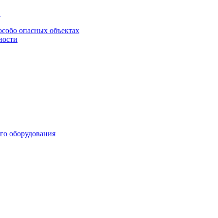
в
особо опасных объектах
ности
го оборудования