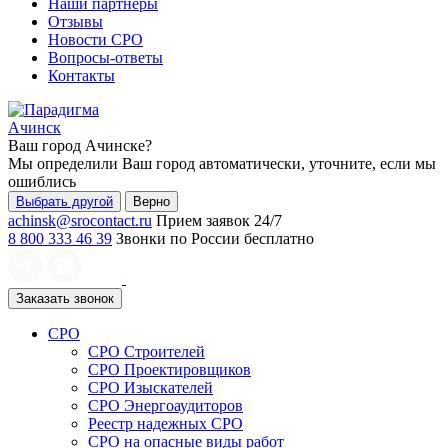
Наши партнеры
Отзывы
Новости СРО
Вопросы-ответы
Контакты
Ачинск
Ваш город
Ачинске
?
Мы определили Ваш город автоматически, уточните, если мы
ошиблись
Выбрать другой
Верно
achinsk@srocontact.ru
Прием заявок 24/7
8 800 333 46 39
Звонки по России бесплатно
Заказать звонок
СРО
СРО Строителей
СРО Проектировщиков
СРО Изыскателей
СРО Энергоаудиторов
Реестр надежных СРО
СРО на опасные виды работ