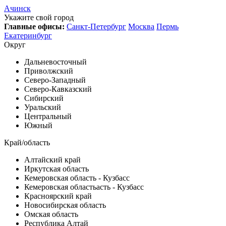
Ачинск
Укажите свой город
Главные офисы:
Санкт-Петербург
Москва
Пермь
Екатеринбург
Округ
Дальневосточный
Приволжский
Северо-Западный
Северо-Кавказский
Сибирский
Уральский
Центральный
Южный
Край/область
Алтайский край
Иркутская область
Кемеровская область - Кузбасс
Кемеровская областьасть - Кузбасс
Красноярский край
Новосибирская область
Омская область
Республика Алтай