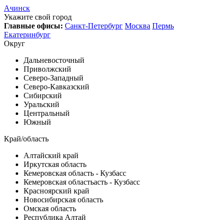
Ачинск
Укажите свой город
Главные офисы:
Санкт-Петербург
Москва
Пермь
Екатеринбург
Округ
Дальневосточный
Приволжский
Северо-Западный
Северо-Кавказский
Сибирский
Уральский
Центральный
Южный
Край/область
Алтайский край
Иркутская область
Кемеровская область - Кузбасс
Кемеровская областьасть - Кузбасс
Красноярский край
Новосибирская область
Омская область
Республика Алтай