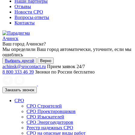
Наши партнеры
Отзывы
Новости СРО
Вопросы-ответы
Контакты
Ачинск
Ваш город
Ачинске
?
Мы определили Ваш город автоматически, уточните, если мы
ошиблись
Выбрать другой
Верно
achinsk@srocontact.ru
Прием заявок 24/7
8 800 333 46 39
Звонки по России бесплатно
Заказать звонок
СРО
СРО Строителей
СРО Проектировщиков
СРО Изыскателей
СРО Энергоаудиторов
Реестр надежных СРО
СРО на опасные виды работ