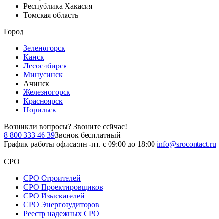
Республика Хакасия
Томская область
Город
Зеленогорск
Канск
Лесосибирск
Минусинск
Ачинск
Железногорск
Красноярск
Норильск
Возникли вопросы?
Звоните сейчас!
8 800 333 46 39
Звонок бесплатный
График работы офиса:
пн.-пт. с 09:00 до 18:00
info@srocontact.ru
СРО
СРО Строителей
СРО Проектировщиков
СРО Изыскателей
СРО Энергоаудиторов
Реестр надежных СРО