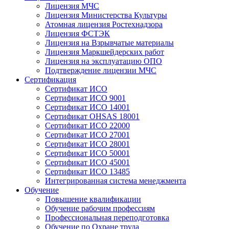
Лицензия МЧС
Лицензия Министерства Культуры
Атомная лицензия Ростехнадзора
Лицензия ФСТЭК
Лицензия на Взрывчатые материалы
Лицензия Маркшейдерских работ
Лицензия на эксплуатацию ОПО
Подтверждение лицензии МЧС
Сертификация
Сертификат ИСО
Сертификат ИСО 9001
Сертификат ИСО 14001
Сертификат OHSAS 18001
Сертификат ИСО 22000
Сертификат ИСО 27001
Сертификат ИСО 28001
Сертификат ИСО 50001
Сертификат ИСО 45001
Сертификат ИСО 13485
Интегрированная система менеджмента
Обучение
Повышение квалификации
Обучение рабочим профессиям
Профессиональная переподготовка
Обучение по Охране труда