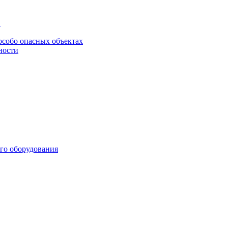
в
особо опасных объектах
ности
го оборудования