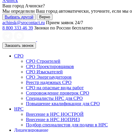
Ачинск
Ваш город
Ачинске
?
Мы определили Ваш город автоматически, уточните, если мы 
Выбрать другой
Верно
achinsk@srocontact.ru
Прием заявок 24/7
8 800 333 46 39
Звонки по России бесплатно
Заказать звонок
СРО
СРО Строителей
СРО Проектировщиков
СРО Изыскателей
СРО Энергоаудиторов
Реестр надежных СРО
СРО на опасные виды работ
Сопровождение проверок СРО
Специалисты НРС для СРО
Повышение квалификации для СРО
НРС
Внесение в НРС НОСТРОЙ
Внесение в НРС НОПРИЗ
Подбор специалистов для подачи в НРС
Лицензирование