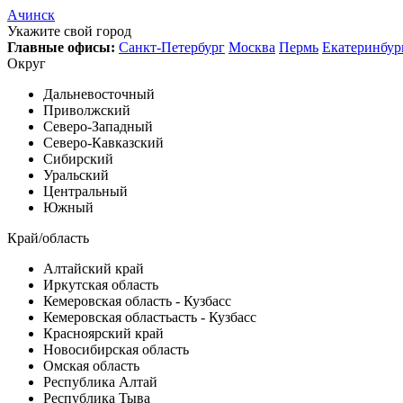
Ачинск
Укажите свой город
Главные офисы:
Санкт-Петербург
Москва
Пермь
Екатеринбур
Округ
Дальневосточный
Приволжский
Северо-Западный
Северо-Кавказский
Сибирский
Уральский
Центральный
Южный
Край/область
Алтайский край
Иркутская область
Кемеровская область - Кузбасс
Кемеровская областьасть - Кузбасс
Красноярский край
Новосибирская область
Омская область
Республика Алтай
Республика Тыва