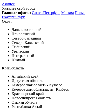
Ачинск
Укажите свой город
Главные офисы:
Санкт-Петербург
Москва
Пермь
Екатеринбург
Округ
Дальневосточный
Приволжский
Северо-Западный
Северо-Кавказский
Сибирский
Уральский
Центральный
Южный
Край/область
Алтайский край
Иркутская область
Кемеровская область - Кузбасс
Кемеровская областьасть - Кузбасс
Красноярский край
Новосибирская область
Омская область
Республика Алтай