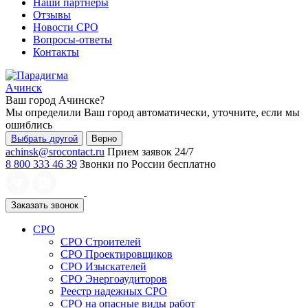
Наши партнеры
Отзывы
Новости СРО
Вопросы-ответы
Контакты
Ачинск
Ваш город
Ачинске
?
Мы определили Ваш город автоматически, уточните, если мы
ошиблись
Выбрать другой
Верно
achinsk@srocontact.ru
Прием заявок 24/7
8 800 333 46 39
Звонки по России бесплатно
Заказать звонок
СРО
СРО Строителей
СРО Проектировщиков
СРО Изыскателей
СРО Энергоаудиторов
Реестр надежных СРО
СРО на опасные виды работ