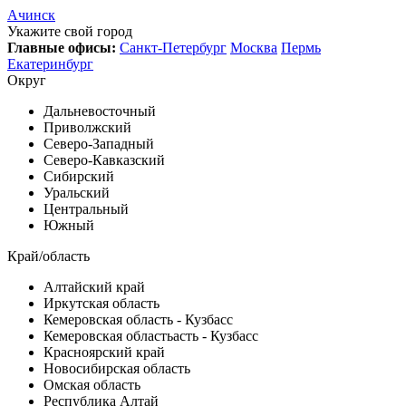
Ачинск
Укажите свой город
Главные офисы:
Санкт-Петербург
Москва
Пермь
Екатеринбург
Округ
Дальневосточный
Приволжский
Северо-Западный
Северо-Кавказский
Сибирский
Уральский
Центральный
Южный
Край/область
Алтайский край
Иркутская область
Кемеровская область - Кузбасс
Кемеровская областьасть - Кузбасс
Красноярский край
Новосибирская область
Омская область
Республика Алтай