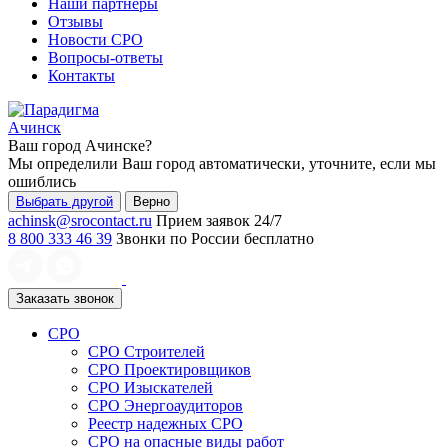
Наши партнеры
Отзывы
Новости СРО
Вопросы-ответы
Контакты
Ачинск
Ваш город
Ачинске
?
Мы определили Ваш город автоматически, уточните, если мы
ошиблись
Выбрать другой
Верно
achinsk@srocontact.ru
Прием заявок 24/7
8 800 333 46 39
Звонки по России бесплатно
Заказать звонок
СРО
СРО Строителей
СРО Проектировщиков
СРО Изыскателей
СРО Энергоаудиторов
Реестр надежных СРО
СРО на опасные виды работ