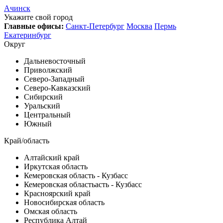
Ачинск
Укажите свой город
Главные офисы:
Санкт-Петербург
Москва
Пермь
Екатеринбург
Округ
Дальневосточный
Приволжский
Северо-Западный
Северо-Кавказский
Сибирский
Уральский
Центральный
Южный
Край/область
Алтайский край
Иркутская область
Кемеровская область - Кузбасс
Кемеровская областьасть - Кузбасс
Красноярский край
Новосибирская область
Омская область
Республика Алтай