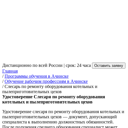
Слесаря по ремонту
оборудования котельных и
пылеприготовительных
цехов в Ачинске
от 3 500 руб.
Дистанционно по всей России | срок: 24 часа
Оставить заявку
Главная
/
Программы обучения в Ачинске
/
Обучение рабочим профессиям в Ачинске
/
Слесарь по ремонту оборудования котельных и
пылеприготовительных цехов
Удостоверение Слесаря по ремонту оборудования
котельных и пылеприготовительных цехов
Удостоверение слесаря по ремонту оборудования котельных и
пылеприготовительных цехов — документ, допускающий
специалиста к выполнению должностных обязанностей.
После получения среднего образования специалист может