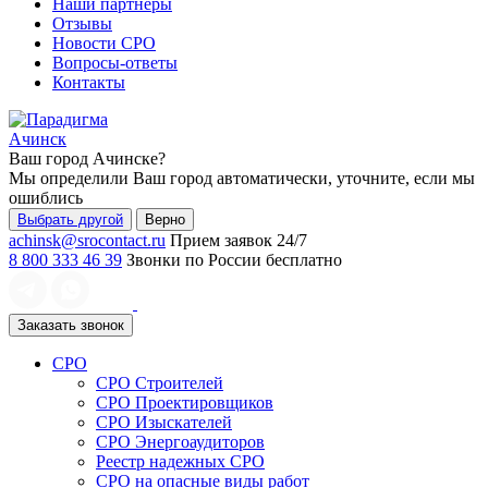
Наши партнеры
Отзывы
Новости СРО
Вопросы-ответы
Контакты
Ачинск
Ваш город
Ачинске
?
Мы определили Ваш город автоматически, уточните, если мы
ошиблись
Выбрать другой
Верно
achinsk@srocontact.ru
Прием заявок 24/7
8 800 333 46 39
Звонки по России бесплатно
Заказать звонок
СРО
СРО Строителей
СРО Проектировщиков
СРО Изыскателей
СРО Энергоаудиторов
Реестр надежных СРО
СРО на опасные виды работ