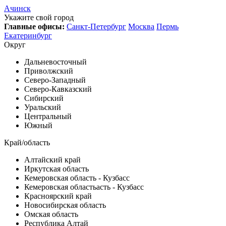
Ачинск
Укажите свой город
Главные офисы:
Санкт-Петербург
Москва
Пермь
Екатеринбург
Округ
Дальневосточный
Приволжский
Северо-Западный
Северо-Кавказский
Сибирский
Уральский
Центральный
Южный
Край/область
Алтайский край
Иркутская область
Кемеровская область - Кузбасс
Кемеровская областьасть - Кузбасс
Красноярский край
Новосибирская область
Омская область
Республика Алтай