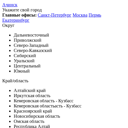
Ачинск
Укажите свой город
Главные офисы:
Санкт-Петербург
Москва
Пермь
Екатеринбург
Округ
Дальневосточный
Приволжский
Северо-Западный
Северо-Кавказский
Сибирский
Уральский
Центральный
Южный
Край/область
Алтайский край
Иркутская область
Кемеровская область - Кузбасс
Кемеровская областьасть - Кузбасс
Красноярский край
Новосибирская область
Омская область
Республика Алтай