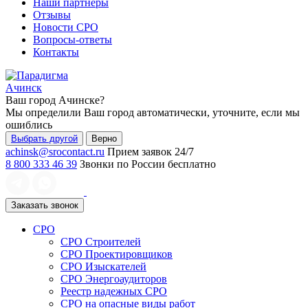
Наши партнеры
Отзывы
Новости СРО
Вопросы-ответы
Контакты
Ачинск
Ваш город
Ачинске
?
Мы определили Ваш город автоматически, уточните, если мы
ошиблись
Выбрать другой
Верно
achinsk@srocontact.ru
Прием заявок 24/7
8 800 333 46 39
Звонки по России бесплатно
Заказать звонок
СРО
СРО Строителей
СРО Проектировщиков
СРО Изыскателей
СРО Энергоаудиторов
Реестр надежных СРО
СРО на опасные виды работ