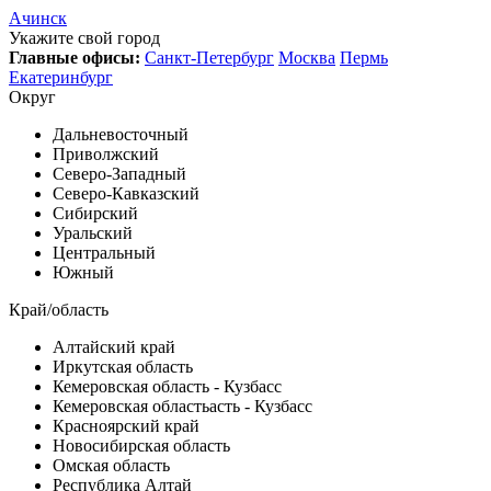
Ачинск
Укажите свой город
Главные офисы:
Санкт-Петербург
Москва
Пермь
Екатеринбург
Округ
Дальневосточный
Приволжский
Северо-Западный
Северо-Кавказский
Сибирский
Уральский
Центральный
Южный
Край/область
Алтайский край
Иркутская область
Кемеровская область - Кузбасс
Кемеровская областьасть - Кузбасс
Красноярский край
Новосибирская область
Омская область
Республика Алтай