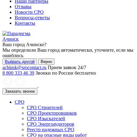
Наши партнеры
Отзывы
Новости СРО
Вопросы-ответы
Контакты
Ачинск
Ваш город
Ачинске
?
Мы определили Ваш город автоматически, уточните, если мы
ошиблись
Выбрать другой
Верно
achinsk@srocontact.ru
Прием заявок 24/7
8 800 333 46 39
Звонки по России бесплатно
Заказать звонок
СРО
СРО Строителей
СРО Проектировщиков
СРО Изыскателей
СРО Энергоаудиторов
Реестр надежных СРО
СРО на опасные виды работ