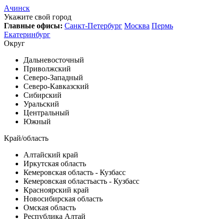
Ачинск
Укажите свой город
Главные офисы:
Санкт-Петербург
Москва
Пермь
Екатеринбург
Округ
Дальневосточный
Приволжский
Северо-Западный
Северо-Кавказский
Сибирский
Уральский
Центральный
Южный
Край/область
Алтайский край
Иркутская область
Кемеровская область - Кузбасс
Кемеровская областьасть - Кузбасс
Красноярский край
Новосибирская область
Омская область
Республика Алтай