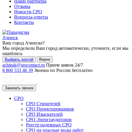
Наши партнеры
Отзывы
Новости СРО
Вопросы-ответы
Контакты
Ачинск
Ваш город
Ачинске
?
Мы определили Ваш город автоматически, уточните, если мы
ошиблись
Выбрать другой
Верно
achinsk@srocontact.ru
Прием заявок 24/7
8 800 333 46 39
Звонки по России бесплатно
Заказать звонок
СРО
СРО Строителей
СРО Проектировщиков
СРО Изыскателей
СРО Энергоаудиторов
Реестр надежных СРО
СРО на опасные виды работ