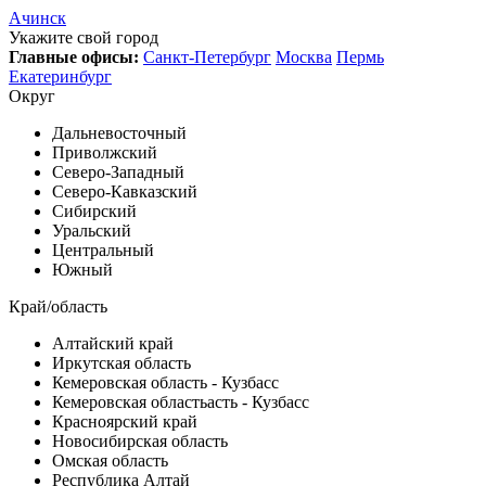
Ачинск
Укажите свой город
Главные офисы:
Санкт-Петербург
Москва
Пермь
Екатеринбург
Округ
Дальневосточный
Приволжский
Северо-Западный
Северо-Кавказский
Сибирский
Уральский
Центральный
Южный
Край/область
Алтайский край
Иркутская область
Кемеровская область - Кузбасс
Кемеровская областьасть - Кузбасс
Красноярский край
Новосибирская область
Омская область
Республика Алтай