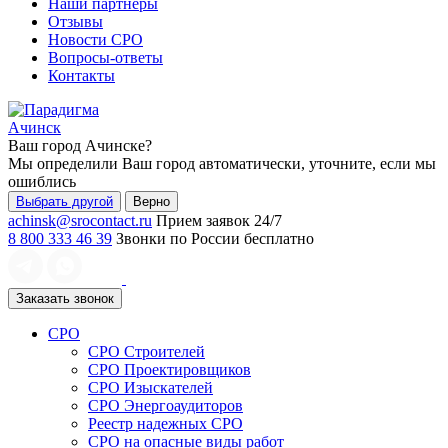
Наши партнеры
Отзывы
Новости СРО
Вопросы-ответы
Контакты
Ачинск
Ваш город
Ачинске
?
Мы определили Ваш город автоматически, уточните, если мы
ошиблись
Выбрать другой
Верно
achinsk@srocontact.ru
Прием заявок 24/7
8 800 333 46 39
Звонки по России бесплатно
Заказать звонок
СРО
СРО Строителей
СРО Проектировщиков
СРО Изыскателей
СРО Энергоаудиторов
Реестр надежных СРО
СРО на опасные виды работ