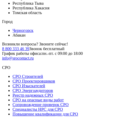
Республика Тыва
Республика Хакасия
Томская область
Город
Черногорск
Абакан
Возникли вопросы?
Звоните сейчас!
8 800 333 46 39
Звонок бесплатный
График работы офиса:
пн.-пт. с 09:00 до 18:00
info@srocontact.ru
СРО
СРО Строителей
СРО Проектировщиков
СРО Изыскателей
СРО Энергоаудиторов
Реестр надежных СРО
СРО на опасные виды работ
Сопровождение проверок СРО
Специалисты НРС для СРО
Повышение квалификации для СРО