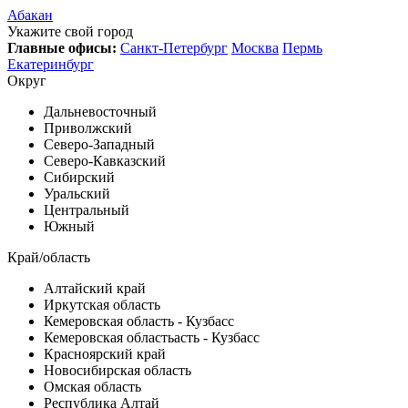
Абакан
Укажите свой город
Главные офисы:
Санкт-Петербург
Москва
Пермь
Екатеринбург
Округ
Дальневосточный
Приволжский
Северо-Западный
Северо-Кавказский
Сибирский
Уральский
Центральный
Южный
Край/область
Алтайский край
Иркутская область
Кемеровская область - Кузбасс
Кемеровская областьасть - Кузбасс
Красноярский край
Новосибирская область
Омская область
Республика Алтай