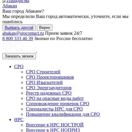
Абакан
Ваш город
Абакане
?
Мы определили Ваш город автоматически, уточните, если мы
ошиблись
Выбрать другой
Верно
abakan@srocontact.ru
Прием заявок 24/7
8 800 333 46 39
Звонки по России бесплатно
Заказать звонок
СРО
СРО Строителей
СРО Проектировщиков
СРО Изыскателей
СРО Энергоаудиторов
Реестр надежных СРО
СРО на опасные виды работ
Сопровождение проверок СРО
Специалисты НРС для СРО
Повышение квалификации для СРО
НРС
Внесение в НРС НОСТРОЙ
Внесение в НРС НОПРИЗ