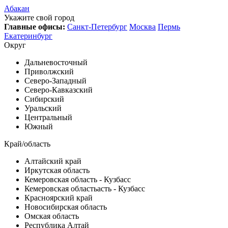
Абакан
Укажите свой город
Главные офисы:
Санкт-Петербург
Москва
Пермь
Екатеринбург
Округ
Дальневосточный
Приволжский
Северо-Западный
Северо-Кавказский
Сибирский
Уральский
Центральный
Южный
Край/область
Алтайский край
Иркутская область
Кемеровская область - Кузбасс
Кемеровская областьасть - Кузбасс
Красноярский край
Новосибирская область
Омская область
Республика Алтай