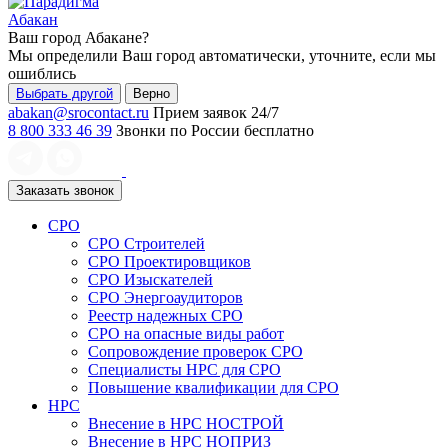
Абакан
Ваш город
Абакане
?
Мы определили Ваш город автоматически, уточните, если мы
ошиблись
Выбрать другой
Верно
abakan@srocontact.ru
Прием заявок 24/7
8 800 333 46 39
Звонки по России бесплатно
Заказать звонок
СРО
СРО Строителей
СРО Проектировщиков
СРО Изыскателей
СРО Энергоаудиторов
Реестр надежных СРО
СРО на опасные виды работ
Сопровождение проверок СРО
Специалисты НРС для СРО
Повышение квалификации для СРО
НРС
Внесение в НРС НОСТРОЙ
Внесение в НРС НОПРИЗ