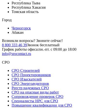
Республика Тыва
Республика Хакасия
Томская область
Город
Черногорск
Абакан
Возникли вопросы?
Звоните сейчас!
8 800 333 46 39
Звонок бесплатный
График работы офиса:
пн.-пт. с 09:00 до 18:00
info@srocontact.ru
СРО
СРО Строителей
СРО Проектировщиков
СРО Изыскателей
СРО Энергоаудиторов
Реестр надежных СРО
СРО на опасные виды работ
Сопровождение проверок СРО
Специалисты НРС для СРО
Повышение квалификации для СРО